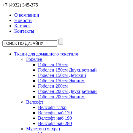
+7 (4932) 345-375
О компании
Новости
Каталог
Контакты
Ткани для домашнего текстиля
Гобелен
Гобелен 150см
Гобелен 150см Двухцветный
Гобелен 150см Детский
Гобелен 150см Эконом
Гобелен 200см
Гобелен 200см Двухцветный
Гобелен 200см Эконом
Велсофт
Велсофт гл/кр
Велсофт наб 170
Велсофт наб 190
Велсофт наб 280
Мулетон (махра)