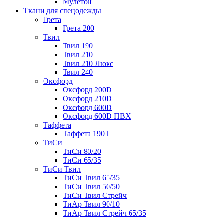
Мулетон
Ткани для спецодежды
Грета
Грета 200
Твил
Твил 190
Твил 210
Твил 210 Люкс
Твил 240
Оксфорд
Оксфорд 200D
Оксфорд 210D
Оксфорд 600D
Оксфорд 600D ПВХ
Таффета
Таффета 190T
ТиСи
ТиСи 80/20
ТиСи 65/35
ТиСи Твил
ТиСи Твил 65/35
ТиСи Твил 50/50
ТиСи Твил Стрейч
ТиАр Твил 90/10
ТиАр Твил Стрейч 65/35